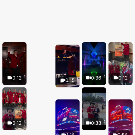
0:12
0:36
0:12
0:15
0:12
0:33