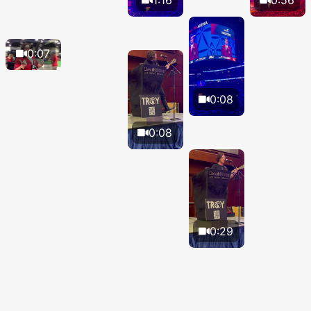
1:16
0:56
0:07
0:08
0:08
0:29